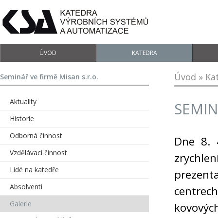
ÚVOD
KATEDRA
Úvod
»
Ka
Seminář ve firmě Misan s.r.o.
Aktuality
SEMIN
Historie
Odborná činnost
Dne 8. 
Vzdělávací činnost
zrychle
Lidé na katedře
prezent
Absolventi
centrec
Galerie
kovových