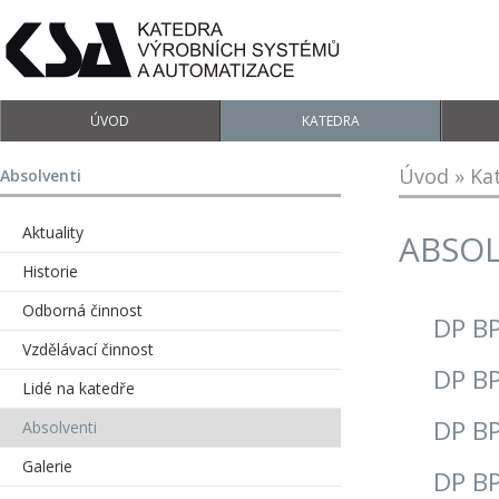
ÚVOD
KATEDRA
Úvod
»
Ka
Absolventi
Aktuality
ABSOL
Historie
Odborná činnost
DP BP
Vzdělávací činnost
DP BP
Lidé na katedře
DP BP
Absolventi
Galerie
DP BP